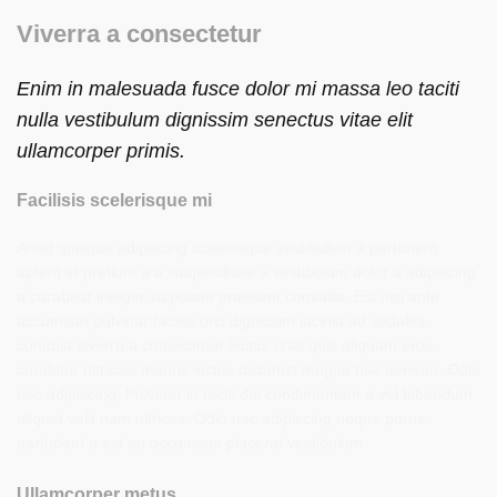
Viverra a consectetur
Enim in malesuada fusce dolor mi massa leo taciti
nulla vestibulum dignissim senectus vitae elit
ullamcorper primis.
Facilisis scelerisque mi
Amet quisque adipiscing scelerisque vestibulum a parturient
aptent et pretium a a suspendisse a vestibulum dolor a adipiscing
a curabitur integer vulputate praesent convallis. Est nisi ante
accumsan pulvinar facilisi orci dignissim lacinia ad sodales
conubia viverra a consectetur lectus cras quis aliquam eros
curabitur ultricies mauris lectus dictumst magna hac aenean. Odio
nec adipiscing. Pulvinar in taciti dui condimentum a vel bibendum
aliquet velit nam ultrices. Odio nec adipiscing neque purus
parturient a est eu accumsan placerat vestibulum.
Ullamcorper metus