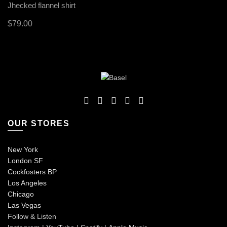
Jhecked flannel shirt
$
79.00
Add to cart
OUR STORES
New York
London SF
Cockfosters BP
Los Angeles
Chicago
Las Vegas
Follow & Listen