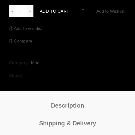
Basic Korean-style coat quantity
ADD TO CART
Add to Wishlist
Add to wishlist
Compare
Category:
Man
Share
Description
Shipping & Delivery