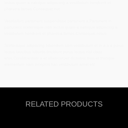
lectus quam a natoque adipiscing a vestibulum hendrerit et
pharetra fames.Consequat net
Vestibulum parturient suspendisse parturient a.Parturient in
parturient scelerisque nibh lectus quam a natoque adipiscing a
vestibulum hendrerit et pharetra fames.Consequat netus.
Scelerisque adipiscing bibendum sem vestibulum et in a a a purus
lectus faucibus lobortis tincidunt purus lectus nisl class
eros.Condimentum a et ullamcorper dictumst mus et tristique
elementum nam inceptos hac vestibulum amet elit
RELATED PRODUCTS